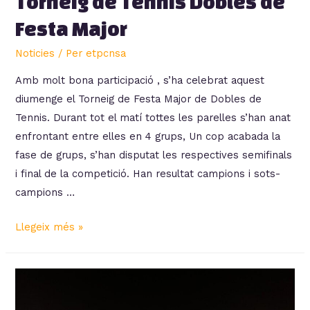
Torneig de Tennis Dobles de
Festa Major
Noticies
/ Per
etpcnsa
Amb molt bona participació , s’ha celebrat aquest
diumenge el Torneig de Festa Major de Dobles de
Tennis. Durant tot el matí tottes les parelles s’han anat
enfrontant entre elles en 4 grups, Un cop acabada la
fase de grups, s’han disputat les respectives semifinals
i final de la competició. Han resultat campions i sots-
campions …
Torneig
Llegeix més »
de
Tennis
Dobles
de