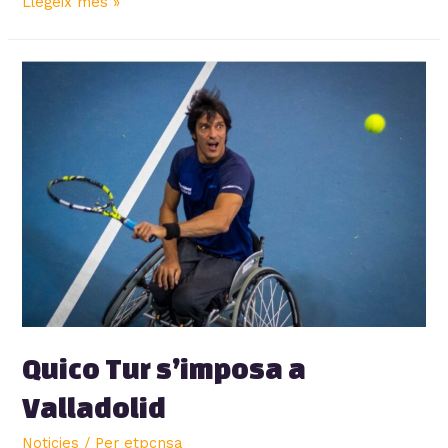
Alisa
Llegeix més »
Stepanenko
Campiona
de
Catalunya
Quico Tur s’imposa a
Valladolid
Noticies
/ Per
etpcnsa