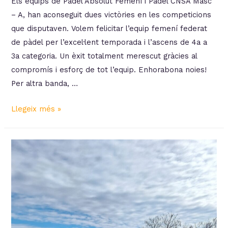
Els equips de Pàdel Absolut Femení i Pàdel CNSA Masc
– A, han aconseguit dues victòries en les competicions
que disputaven. Volem felicitar l’equip femení federat
de pàdel per l’excel·lent temporada i l’ascens de 4a a
3a categoria. Un èxit totalment merescut gràcies al
compromís i esforç de tot l’equip. Enhorabona noies!
Per altra banda, …
El
Llegeix més »
Pàdel
del
C.N.Sant
Andreu
suma
2
títols