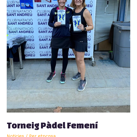
Torneig Pàdel Femení
Noticies
/ Per
etpcnsa