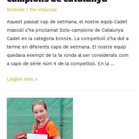
Noticies
/ Per
etpcnsa
Aquest passat cap de setmana, el nostre equip Cadet
masculí s’ha proclamat Sots-campions de Catalunya
Cadet en la categoria bronze. La competició s’ha dut a
terme en diferents caps de setmana. El nostre equip
quedava exempt de la 1a ronda al ser considerats com
a caps de sèrie núm 4 de la competició. En la …
L’equip
Llegeix més »
Cadet
masc
Sots-
Campions
de
Catalunya