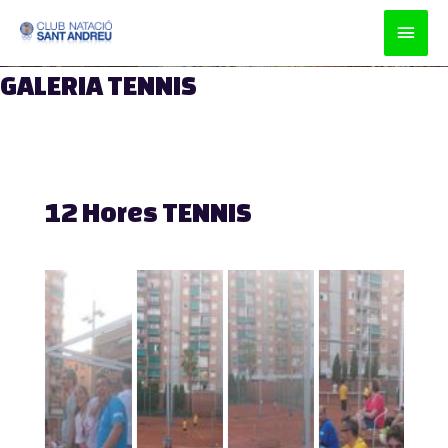
Men
prin
GALERIA TENNIS
princ
12 Hores TENNIS