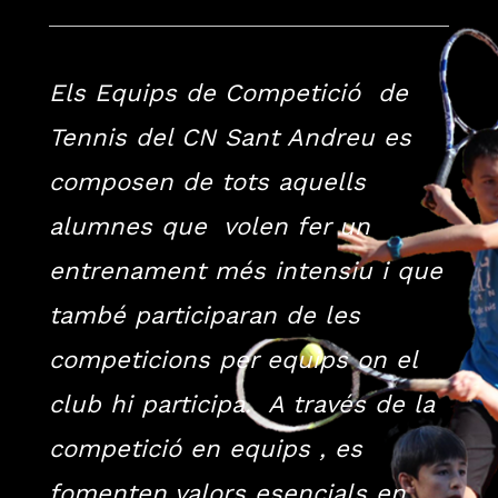
Els
Equips
de Competició de
Tennis del CN Sant Andreu es
composen
de
tots
aquells
alumnes
que
volen
fer
un
entrenament
més
intensiu
i que
també participaran de les
competicions
per
equips
on
el
club hi participa. A través de la
competició
en
equips
, es
fomenten
valors
esencials
en