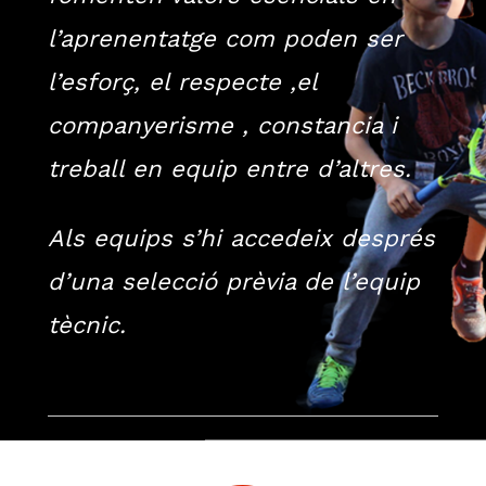
l’aprenentatge
com poden ser
l’esforç
, el respecte ,el
companyerisme
, constancia i
treball
en
equip
entre
d’altres
.
Als
equips
s’hi
accedeix
després
d’una
selecció
prèvia
de
l’equip
tècnic
.