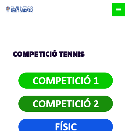
Men
prin
princ
COMPETICIÓ TENNIS