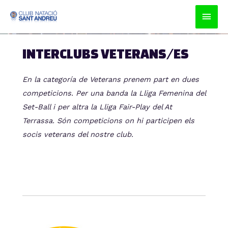
Men
prin
INTERCLUBS VETERANS/ES
princ
En la categoría de
Veterans
prenem
part en
dues
competicions
. Per una banda la Lliga Femenina del
Set-Ball i per
altra
la Lliga
Fair
-Play del At
Terrassa.
Són
competicions
on
hi participen
els
socis
veterans
del
nostre
club.