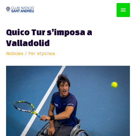
Men
prin
Quico Tur s’imposa a
princ
Valladolid
Noticies
/ Per
etpcnsa