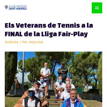
Men
prin
Els Veterans de Tennis a la
princ
FINAL de la Lliga Fair-Play
Noticies
/ Per
etpcnsa